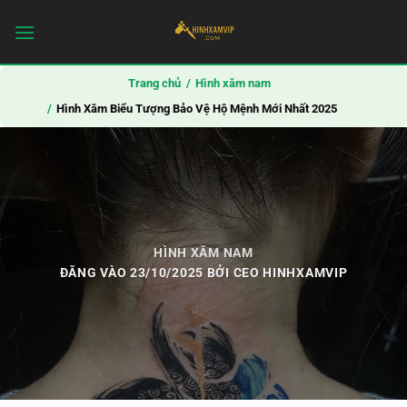
Bỏ
qua
nội
dung
Trang chủ
Hình xăm nam
Hình Xăm Biểu Tượng Bảo Vệ Hộ Mệnh Mới Nhất 2025
HÌNH XĂM NAM
ĐĂNG VÀO
23/10/2025
BỞI
CEO HINHXAMVIP