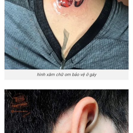
hình xăm chữ om bảo vệ ở gáy