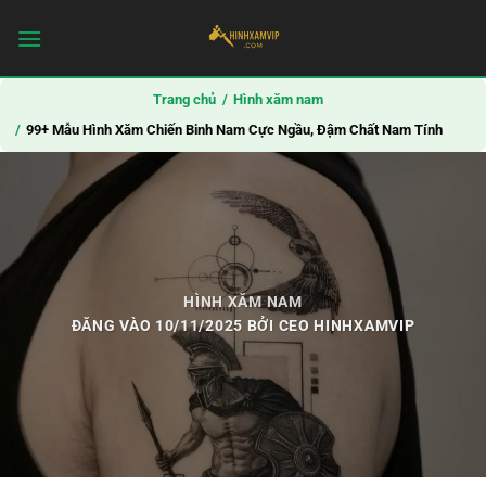
Bỏ
qua
nội
dung
Trang chủ
Hình xăm nam
99+ Mẫu Hình Xăm Chiến Binh Nam Cực Ngầu, Đậm Chất Nam Tính
HÌNH XĂM NAM
ĐĂNG VÀO
10/11/2025
BỞI
CEO HINHXAMVIP