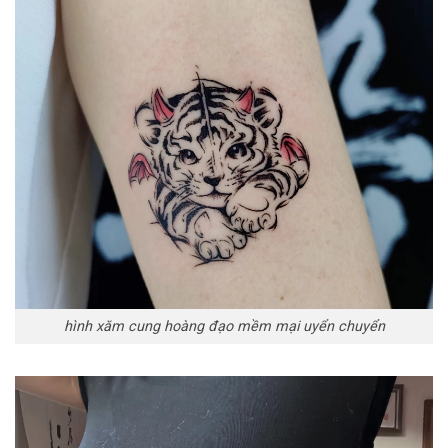
hình xăm cung hoàng đạo mềm mại uyển chuyển