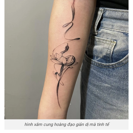
hình xăm cung hoàng đạo giản dị mà tinh tế