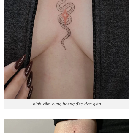
hình xăm cung hoàng đạo đơn giản