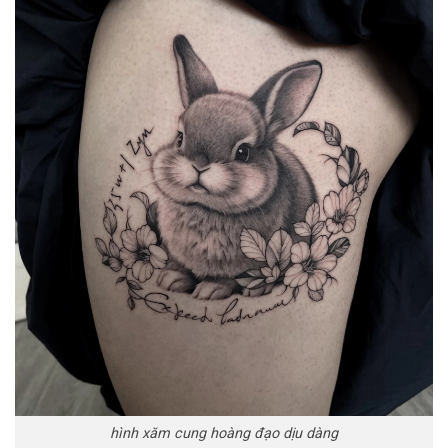
hình xăm cung hoàng đạo dịu dàng