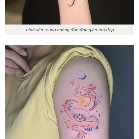
hình xăm cung hoàng đạo đơn giản mà đẹp