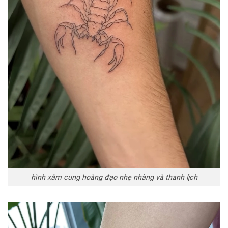
hình xăm cung hoàng đạo nhẹ nhàng và thanh lịch