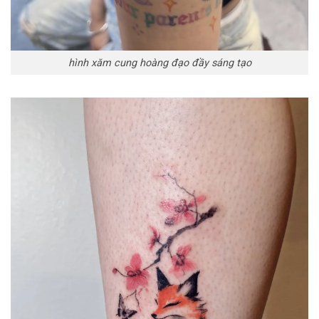
hình xăm cung hoàng đạo đầy sáng tạo