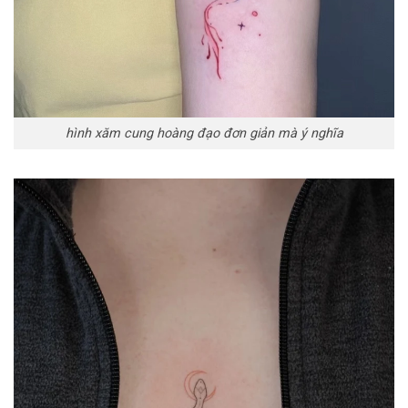
hình xăm cung hoàng đạo đơn giản mà ý nghĩa