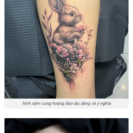
hình xăm cung hoàng đạo dịu dàng và ý nghĩa