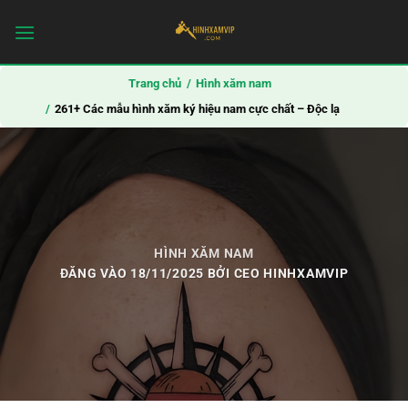
Bỏ
qua
nội
dung
Trang chủ
Hình xăm nam
261+ Các mẫu hình xăm ký hiệu nam cực chất – Độc lạ
HÌNH XĂM NAM
ĐĂNG VÀO
18/11/2025
BỞI
CEO HINHXAMVIP