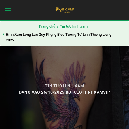
Bỏ
qua
nội
dung
Trang chủ
Tin tức hình xăm
Hình Xăm Long Lân Quy Phụng Biểu Tượng Tứ Linh Thiêng Liêng
2025
TIN TỨC HÌNH XĂM
ĐĂNG VÀO
26/10/2025
BỞI
CEO HINHXAMVIP