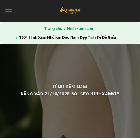
Bỏ
qua
nội
dung
Trang chủ
Hình xăm nam
130+ Hình Xăm Nhỏ Kín Đáo Nam Đẹp Tinh Tế Dễ Giấu
HÌNH XĂM NAM
ĐĂNG VÀO
21/10/2025
BỞI
CEO HINHXAMVIP