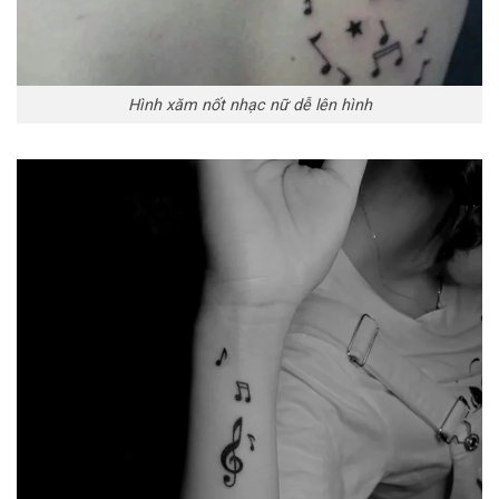
Hình xăm nốt nhạc nữ dễ lên hình