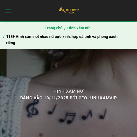
Bỏ
qua
nội
dung
Trang chủ
Hình xăm nữ
118+ Hình xăm nốt nhạc nữ cực xinh, hợp cá tính và phong cách
riêng
HÌNH XĂM NỮ
ĐĂNG VÀO
19/11/2025
BỞI
CEO HINHXAMVIP