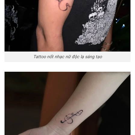
Tattoo nốt nhạc nữ độc lạ sáng tạo