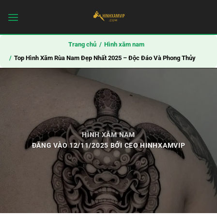
Bỏ
qua
nội
dung
Trang chủ
Hình xăm nam
Top Hình Xăm Rùa Nam Đẹp Nhất 2025 – Độc Đáo Và Phong Thủy
HÌNH XĂM NAM
ĐĂNG VÀO
12/11/2025
BỞI
CEO HINHXAMVIP