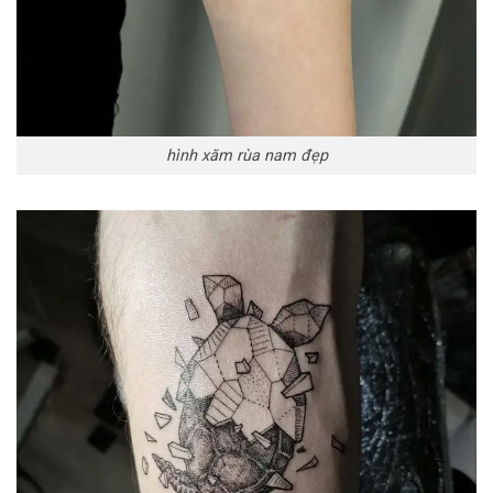
hình xăm rùa nam đẹp