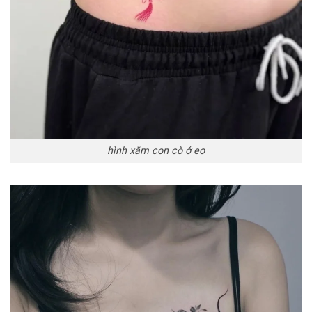
hình xăm con cò ở eo