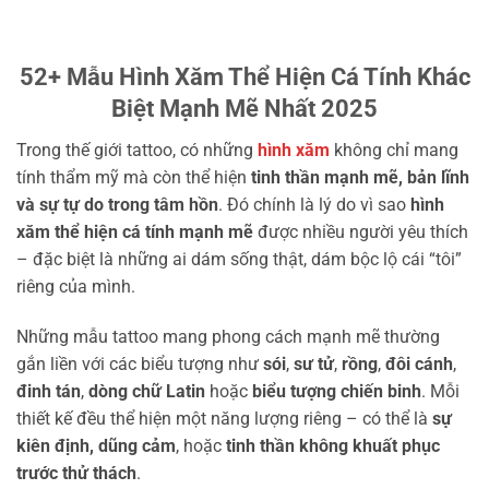
52+ Mẫu Hình Xăm Thể Hiện Cá Tính Khác
Biệt Mạnh Mẽ Nhất 2025
Trong thế giới tattoo, có những
hình xăm
không chỉ mang
tính thẩm mỹ mà còn thể hiện
tinh thần mạnh mẽ, bản lĩnh
và sự tự do trong tâm hồn
. Đó chính là lý do vì sao
hình
xăm thể hiện cá tính mạnh mẽ
được nhiều người yêu thích
– đặc biệt là những ai dám sống thật, dám bộc lộ cái “tôi”
riêng của mình.
Những mẫu tattoo mang phong cách mạnh mẽ thường
gắn liền với các biểu tượng như
sói
,
sư tử
,
rồng
,
đôi cánh
,
đinh tán
,
dòng chữ Latin
hoặc
biểu tượng chiến binh
. Mỗi
thiết kế đều thể hiện một năng lượng riêng – có thể là
sự
kiên định, dũng cảm
, hoặc
tinh thần không khuất phục
trước thử thách
.