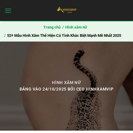
Bỏ
qua
nội
dung
Trang chủ
Hình xăm nữ
52+ Mẫu Hình Xăm Thể Hiện Cá Tính Khác Biệt Mạnh Mẽ Nhất 2025
HÌNH XĂM NỮ
ĐĂNG VÀO
24/10/2025
BỞI
CEO HINHXAMVIP