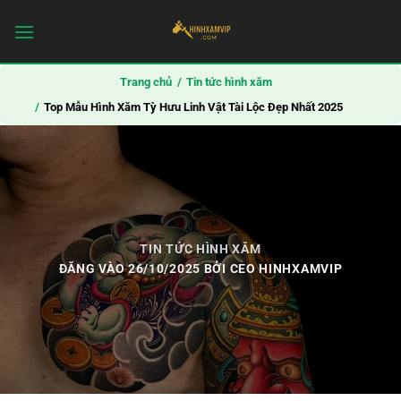
Bỏ
qua
nội
dung
Trang chủ
Tin tức hình xăm
Top Mẫu Hình Xăm Tỳ Hưu Linh Vật Tài Lộc Đẹp Nhất 2025
TIN TỨC HÌNH XĂM
ĐĂNG VÀO
26/10/2025
BỞI
CEO HINHXAMVIP