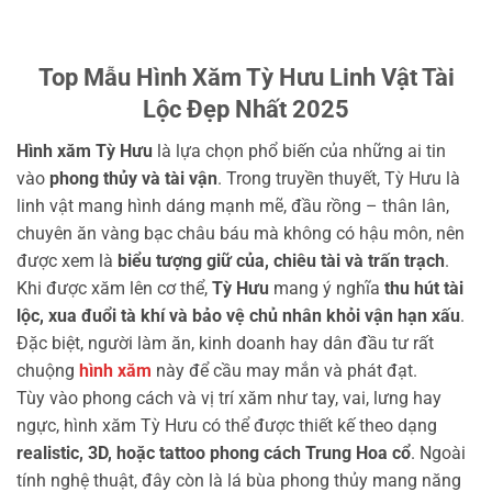
Top Mẫu Hình Xăm Tỳ Hưu Linh Vật Tài
Lộc Đẹp Nhất 2025
Hình xăm Tỳ Hưu
là lựa chọn phổ biến của những ai tin
vào
phong thủy và tài vận
. Trong truyền thuyết, Tỳ Hưu là
linh vật mang hình dáng mạnh mẽ, đầu rồng – thân lân,
chuyên ăn vàng bạc châu báu mà không có hậu môn, nên
được xem là
biểu tượng giữ của, chiêu tài và trấn trạch
.
Khi được xăm lên cơ thể,
Tỳ Hưu
mang ý nghĩa
thu hút tài
lộc, xua đuổi tà khí và bảo vệ chủ nhân khỏi vận hạn xấu
.
Đặc biệt, người làm ăn, kinh doanh hay dân đầu tư rất
chuộng
hình xăm
này để cầu may mắn và phát đạt.
Tùy vào phong cách và vị trí xăm như tay, vai, lưng hay
ngực, hình xăm Tỳ Hưu có thể được thiết kế theo dạng
realistic, 3D, hoặc tattoo phong cách Trung Hoa cổ
. Ngoài
tính nghệ thuật, đây còn là lá bùa phong thủy mang năng