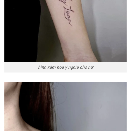
hình xăm hoa ý nghĩa cho nữ