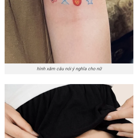
hình xăm câu nói ý nghĩa cho nữ