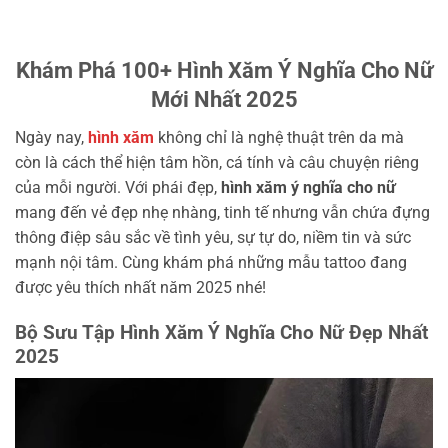
Khám Phá 100+ Hình Xăm Ý Nghĩa Cho Nữ
Mới Nhất 2025
Ngày nay,
hình xăm
không chỉ là nghệ thuật trên da mà
còn là cách thể hiện tâm hồn, cá tính và câu chuyện riêng
của mỗi người. Với phái đẹp,
hình xăm ý nghĩa cho nữ
mang đến vẻ đẹp nhẹ nhàng, tinh tế nhưng vẫn chứa đựng
thông điệp sâu sắc về tình yêu, sự tự do, niềm tin và sức
mạnh nội tâm. Cùng khám phá những mẫu tattoo đang
được yêu thích nhất năm 2025 nhé!
Bộ Sưu Tập Hình Xăm Ý Nghĩa Cho Nữ Đẹp Nhất
2025