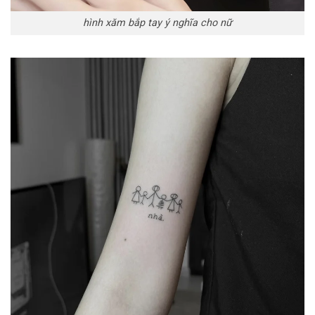
hình xăm bắp tay ý nghĩa cho nữ