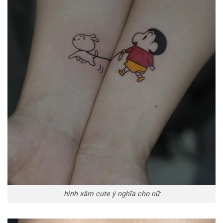
hình xăm cute ý nghĩa cho nữ