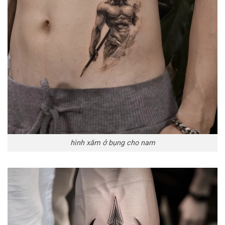
hình xăm ở bụng cho nam