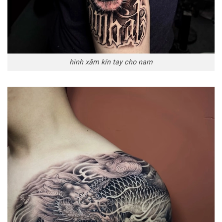
hình xăm kín tay cho nam