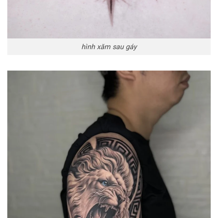
hình xăm sau gáy