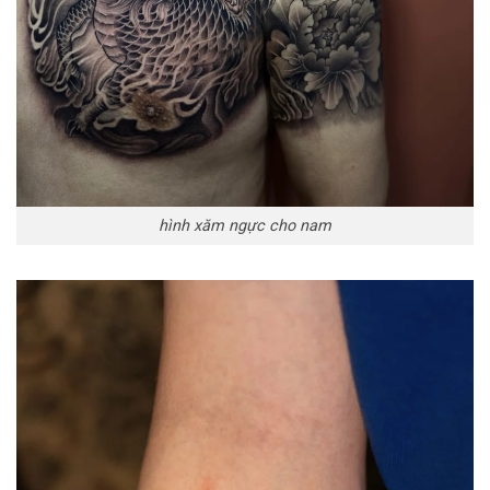
hình xăm ngực cho nam