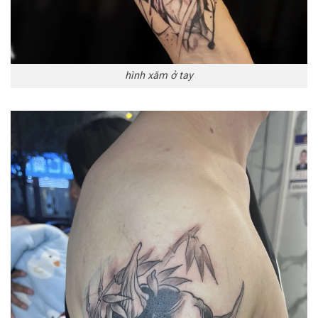
hình xăm ở tay