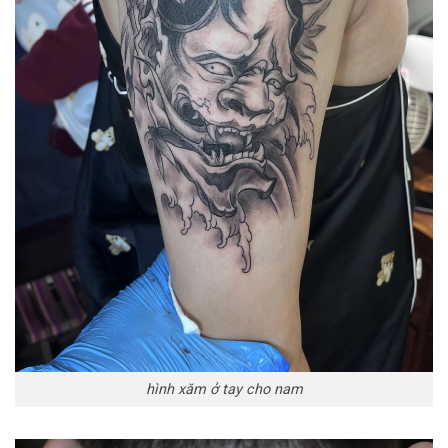
hình xăm ở tay cho nam