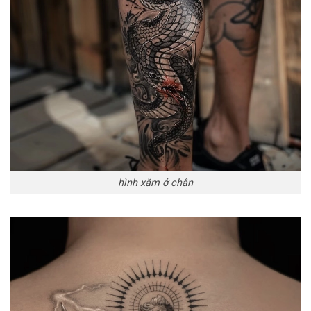
hình xăm ở chân