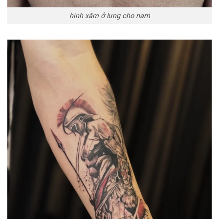
hình xăm ở lưng cho nam