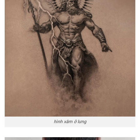
hình xăm ở lưng