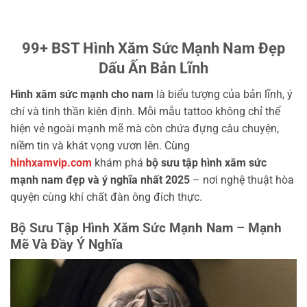
99+ BST Hình Xăm Sức Mạnh Nam Đẹp
Dấu Ấn Bản Lĩnh
Hình xăm sức mạnh cho nam
là biểu tượng của bản lĩnh, ý
chí và tinh thần kiên định. Mỗi mẫu tattoo không chỉ thể
hiện vẻ ngoài mạnh mẽ mà còn chứa đựng câu chuyện,
niềm tin và khát vọng vươn lên. Cùng
hinhxamvip.com
khám phá
bộ sưu tập hình xăm sức
mạnh nam đẹp và ý nghĩa nhất 2025
– nơi nghệ thuật hòa
quyện cùng khí chất đàn ông đích thực.
Bộ Sưu Tập Hình Xăm Sức Mạnh Nam – Mạnh
Mẽ Và Đầy Ý Nghĩa