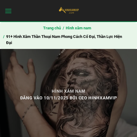
Bỏ
qua
nội
dung
Trang chủ
Hình xăm nam
91+ Hình Xăm Thần Thoại Nam Phong Cách Cổ Đại, Thần Lực Hiện
Đại
HÌNH XĂM NAM
ĐĂNG VÀO
10/11/2025
BỞI
CEO HINHXAMVIP